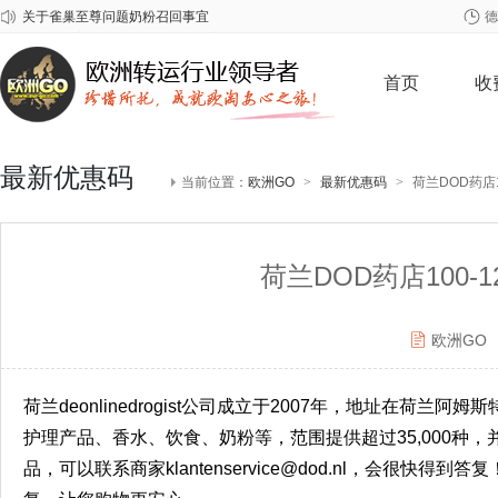
关于爱他美问题批次奶粉召回事宜
德
2026年春节欧洲GO放假安排
关于雀巢至尊问题奶粉召回事宜
首页
收
最新优惠码
当前位置：
欧洲GO
>
最新优惠码
>
荷兰DOD药店10
荷兰DOD药店100-12
欧洲GO
荷兰
deonlinedrogist
公司成立于
2007
年，地址在荷兰阿姆斯
护理产品、香水、饮食、奶粉等，范围提供超过
35,000
种，
品，可以联系商家
klantenservice@dod.nl
，会很快得到答复