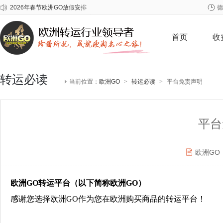
2026年春节欧洲GO放假安排
德
关于雀巢至尊问题奶粉召回事宜
关于爱他美问题批次奶粉召回事宜
首页
收
转运必读
当前位置：
欧洲GO
>
转运必读
>
平台免责声明
平台
欧洲GO
欧洲
GO
转运平台（以下简称欧洲
GO
）
感谢您选择欧洲
GO作
为您在欧洲购买商品的转运平台！