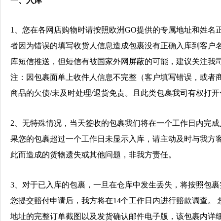
一、入库
1
、您在各网店购物时
请按照欧洲
GO
提供的专属地址和姓名
者因为错误的填写收货人信息造成包裹没有正确入库到客户
库短信推送，但短信有被国家外网屏蔽的可能，建议关注我司微信
注：
因包裹面单上收件人信息不完整（客户填写错误，或者
商品的欠债/未及时处理/退货免责。且此类包裹我司有权打
2
、
无特殊情况，当天签收的包裹我们将在一个工作日内完成
果您的包裹超过一个工作日未显示入库，
请主动及时与我方
此而造成的货物遗失或其他问题，非我方责任。
3
、对于已入库的包裹，一旦在仓库中发生丢失，将按照包裹
您提交赔付申请后，我方将在
14
个工作日内进行赔款调查。
地址的完整订单截图以及发货确认邮件电子版，该包裹内详