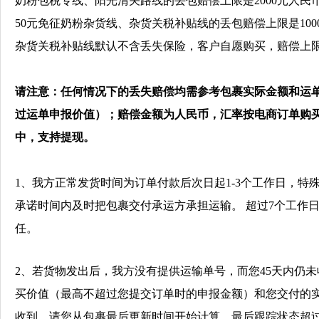
奶粉包税专线、阳光清关路线
的丢包
赔偿上限是2000元人民币
50元免征奶粉杂货线、杂货关税补贴线
的丢包
赔偿上限是10
杂货关税补贴线默认不含丢失保险，客户自愿购买，赔偿上限是
请注意：任何情况下的丢失赔偿均需参考包裹实际金额和运
过运单申报价值）；
赔偿金额为人民币，汇率按电商订单购
中，支持提现。
1
、我方正常发货时间为订单付款后次日起
1-3
个工作日，特殊
承诺时间内及时把包裹交付承运方
承担运输。
超过
7
个工作
任。
2
、
若货物发出后，我方没有提供运输单号，而您45天内仍未
买价值（最高不超过您提交订单时的申报金额）和您交付的
收到，
请您从包裹最后更新时间开始计算，最后跟踪状态超过