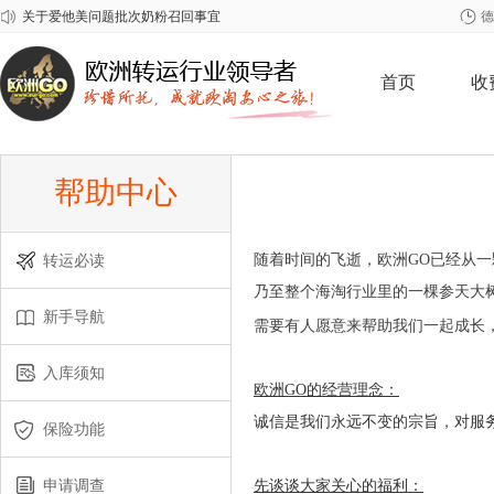
德
2026年春节欧洲GO放假安排
关于雀巢至尊问题奶粉召回事宜
首页
收
帮助中心
转运必读
随着时间的飞逝，欧洲GO已经从
乃至整个海淘行业里的一棵参天大
新手导航
需要有人愿意来帮助我们一起成长
入库须知
欧洲GO的经营理念：
诚信是我们永远不变的宗旨，对服
保险功能
申请调查
先谈谈大家关心的福利：