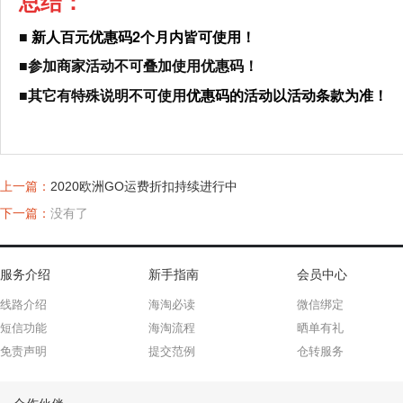
总结：
新人百元优惠码2个月内皆可使用！
■
■参加商家活动不可叠加使用优惠码！
■
其它有特殊说明不可使用
优惠码的活动以活动条款为准！
上一篇：
2020欧洲GO运费折扣持续进行中
下一篇：
没有了
服务介绍
新手指南
会员中心
线路介绍
海淘必读
微信绑定
短信功能
海淘流程
晒单有礼
免责声明
提交范例
仓转服务