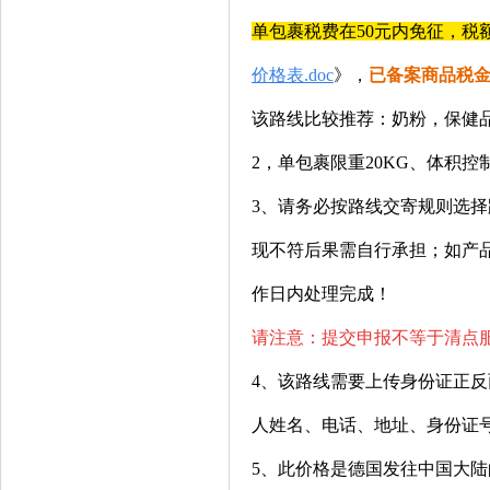
单
包裹税费在
50元内免征
，
税
价格表.do
c
》，
已备案商品税
该路线比较推荐：奶粉，保健品
2，单包裹限重20KG、体积控制在
3、
请务必按路线交寄规则选择
现不符后果需自行承担；如
产
作日内处理完成！
请注意：提交申报不等于清点
4、
该路线需要上传身份证正反
人姓名、电话、地址、身份证
5、此价格是德国发往中国大