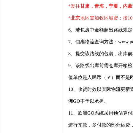
*发往
甘肃，青海，宁夏，内蒙
*
北京
地区需加收区域费：按1
6、若包裹中金额超出路线规定
7、
包裹物流查询方法：
www.po
8、提交该路线的包裹，出库
9、该路线
出库前需仓库开箱检
值单位是人民币（￥）而不是
10、
收货时效以实际物流更新
洲
GO
不予以承担。
11、欧洲
GO
系统采用预估算付
进行扣款，多付款的部分运费